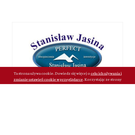
Ta strona używa cookie. Dowiedz się więcej o
celu ich używania i
zmianie ustawień cookie w przeglądarce
. Korzystając ze strony
wyrażasz zgodę na używanie cookie, zgodnie z aktualnymi
ustawieniami przeglądarki.
Rozumiem
Projekt i realizacja © 2015 Agencja Reklamowa idealmedia.pl - Profesjonalny
system CMS, studio graficzne, portale internetowe. Materiały zawarte na stronie
chronione są prawem.